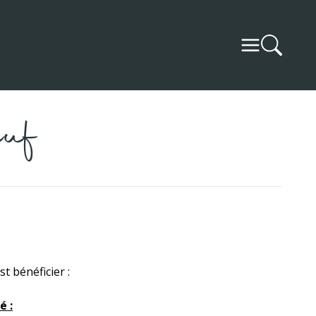
uf
t bénéficier :
é :