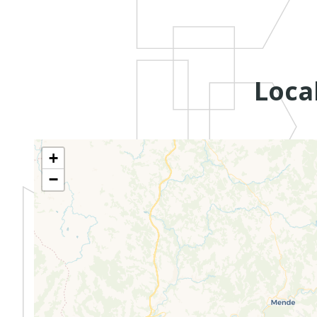
Loca
+
−